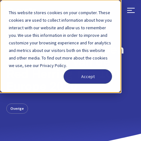
This website stores cookies on your computer. These
cookies are used to collect information about how you
interact with our website and allow us to remember
TERUG
BLOGBERICHT
30 APRIL 2020
you. We use this information in order to improve and
customize your browsing experience and for analytics
Qvalia is uitgeroepen
and metrics about our visitors both on this website
and other media. To find out more about the cookies
tot winnaar van de
we use, see our Privacy Policy.
Red Herring Top 100
Accept
Europe 2020
Overige