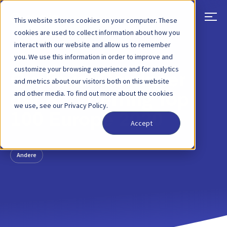
This website stores cookies on your computer. These
cookies are used to collect information about how you
interact with our website and allow us to remember
ZURÜCK
BLOG-BEITRAG
30 APR, 2020
you. We use this information in order to improve and
customize your browsing experience and for analytics
Qvalia ist Gewinner
and metrics about our visitors both on this website
and other media. To find out more about the cookies
der Red Herring Top
we use, see our Privacy Policy.
100 Europe 2020
Accept
Andere