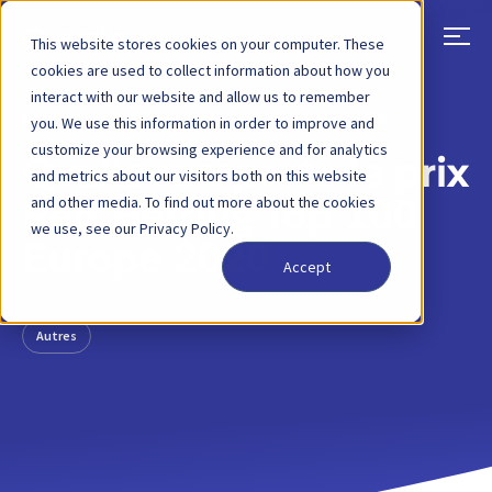
This website stores cookies on your computer. These
cookies are used to collect information about how you
interact with our website and allow us to remember
RETOUR
ARTICLE DE BLOG
30 AVRIL 2020
you. We use this information in order to improve and
customize your browsing experience and for analytics
Qvalia remporte le prix
and metrics about our visitors both on this website
and other media. To find out more about the cookies
Red Herring Top 100
we use, see our Privacy Policy.
Europe 2020
Accept
Autres