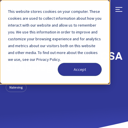
This website stores cookies on your computer. These
cookies are used to collect information about how you
interact with our website and allow us to remember
TERUG
BLOGBERICHT
29 APRIL 2026
you. We use this information in order to improve and
customize your browsing experience and for analytics
Qvalia wordt
and metrics about our visitors both on this website
and other media. To find out more about the cookies
opgenomen in het CSA
we use, see our Privacy Policy.
STAR-register
Accept
Naleving