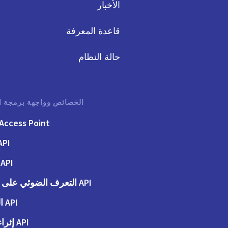
الأخبار
قاعدة المعرفة
حالة النظام
الخصائص وواجهة برمجة ا
Access Point
API الفوت
API الطلبات
API التعرف الضوئي على الحروف
API المحاسبة
API إثراء البيانات