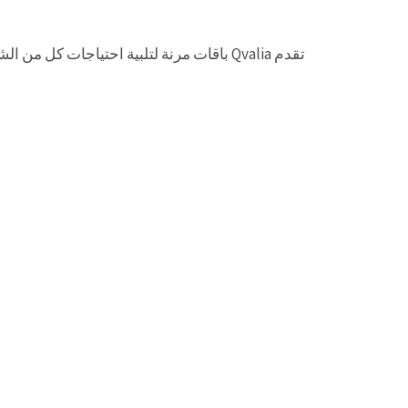
تقدم Qvalia باقات مرنة لتلبية احتياجات كل من الشركات الصغيرة والمؤسسات الكبيرة. وقد صُممت باقاتنا من أجل...