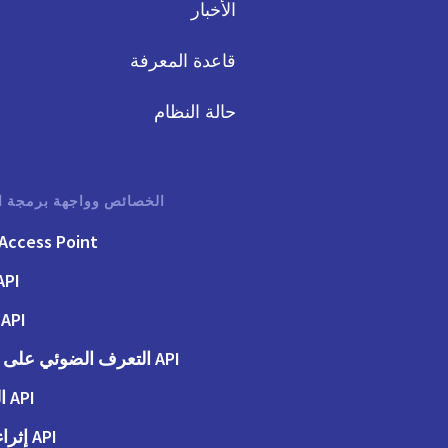
الأخبار
قاعدة المعرفة
حالة النظام
الخصائص وواجهة برمجة ا
Access Point
API الفوت
API الطلبات
API التعرف الضوئي على الحروف
API المحاسبة
API إثراء البيانات