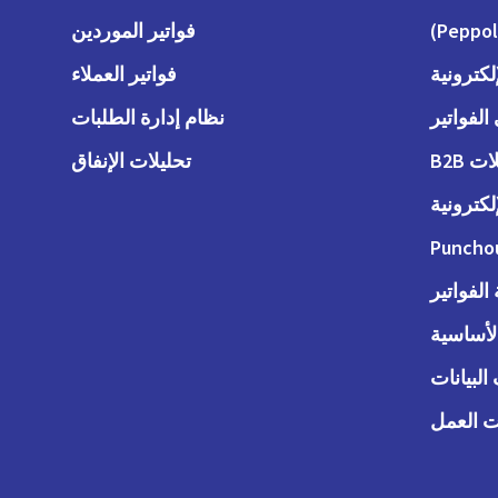
فواتير الموردين
لكترونية
فواتير العملاء
لفواتير
نظام إدارة الطلبات
 B2B
تحليلات الإنفاق
لكترونية
Puncho
لفواتير
الأساسية
البيانات
 العمل