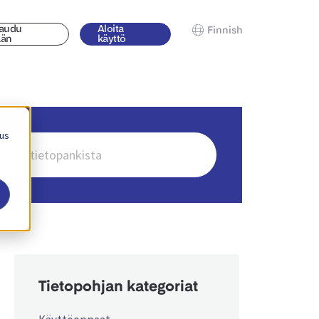
jaudu
Aloita
Finnish
ään
käyttö
 us
Tietopohjan kategoriat