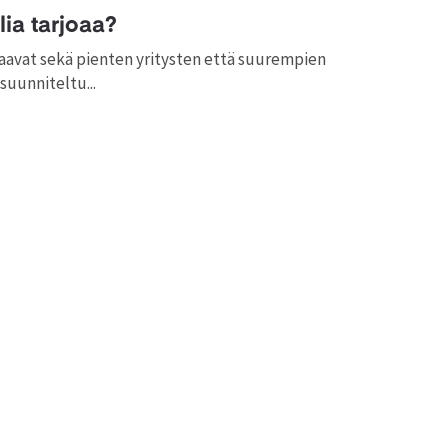
lia tarjoaa?
staavat sekä pienten yritysten että suurempien
uunniteltu...