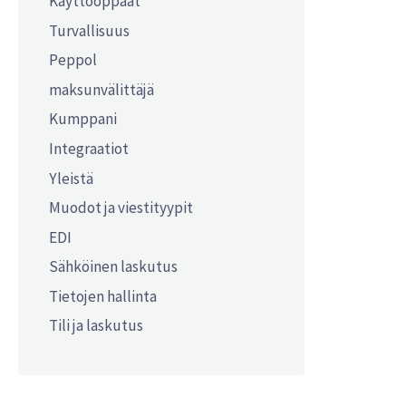
Käyttöoppaat
Turvallisuus
Peppol
maksunvälittäjä
Kumppani
Integraatiot
Yleistä
Muodot ja viestityypit
EDI
Sähköinen laskutus
Tietojen hallinta
Tili ja laskutus