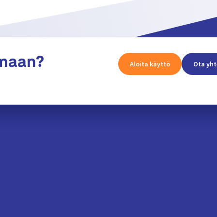
amaan?
Aloita käyttö
Ota yht