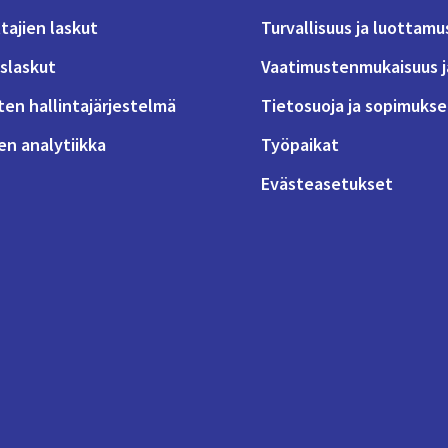
tajien laskut
Turvallisuus ja luottamu
slaskut
Vaatimustenmukaisuus j
ten hallintajärjestelmä
Tietosuoja ja sopimukse
n analytiikka
Työpaikat
Evästeasetukset