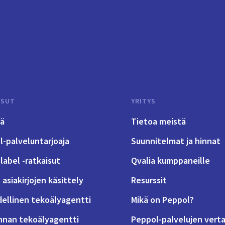
ISUT
YRITYS
tä
Tietoa meistä
-palveluntarjoaja
Suunnitelmat ja hinnat
label -ratkaisut
Qvalia kumppaneille
 asiakirjojen käsittely
Resurssit
dellinen tekoälyagentti
Mikä on Peppol?
nnan tekoälyagentti
Peppol-palvelujen verta