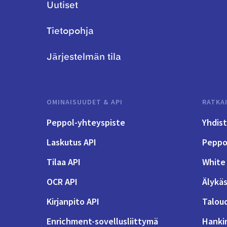
Uutiset
Tietopohja
Järjestelmän tila
OMINAISUUDET & API
RATKA
Peppol-yhteyspiste
Yhdis
Laskutus API
Peppol
Tilaa API
White 
OCR API
Älykäs
Kirjanpito API
Talou
Enrichment-sovellusliittymä
Hanki