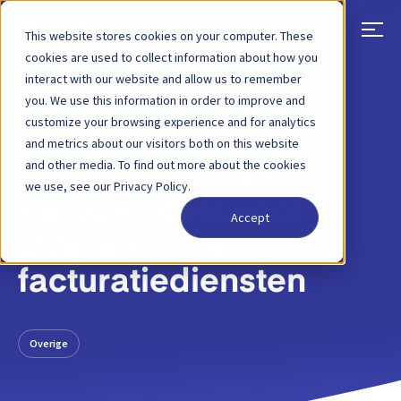
This website stores cookies on your computer. These
cookies are used to collect information about how you
interact with our website and allow us to remember
TERUG
BLOGBERICHT
8 NOVEMBER 2023
you. We use this information in order to improve and
customize your browsing experience and for analytics
Het Zweedse
and metrics about our visitors both on this website
and other media. To find out more about the cookies
Agentschap voor
we use, see our Privacy Policy.
Vervoer kiest voor
Accept
Qvalia voor e-
facturatiediensten
Overige