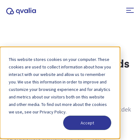
Transacties,
This website stores cookies on your computer. These
technologieën en trends
cookies are used to collect information about how you
interact with our website and allow us to remember
you. We use this information in order to improve and
Tag:
Workbuster
customize your browsing experience and for analytics
and metrics about our visitors both on this website
Inzichten in transacties, technologieën en
and other media. To find out more about the cookies
trends, en nieuws over productupdates. Ontdek
we use, see our Privacy Policy.
hoe u processen kunt verbeteren en hoe u
Accept
transactiegegevens kunt inzetten voor
operationele uitmuntendheid — van e-