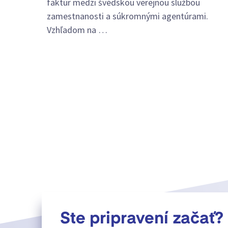
faktúr medzi švédskou verejnou službou
zamestnanosti a súkromnými agentúrami.
Vzhľadom na …
Ste pripravení začať?