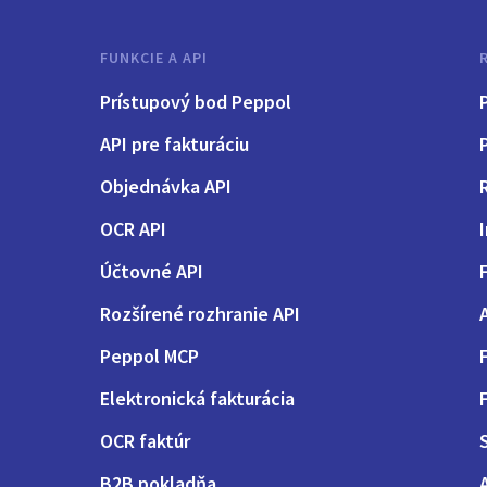
FUNKCIE A API
Prístupový bod Peppol
P
API pre fakturáciu
Objednávka API
OCR API
Účtovné API
Rozšírené rozhranie API
Peppol MCP
Elektronická fakturácia
OCR faktúr
B2B pokladňa