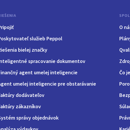
RIEŠENIA
SPO
ripojiť
O ná
Poskytovateľ služieb Peppol
Plán
Riešenia bielej značky
Qval
Inteligentné spracovanie dokumentov
Zdro
Finančný agent umelej inteligencie
Čo j
Agent umelej inteligencie pre obstarávanie
Poro
Faktúry dodávateľov
Bezp
Faktúry zákazníkov
Súla
Systém správy objednávok
Práv
Analýza výdavkov
Kari