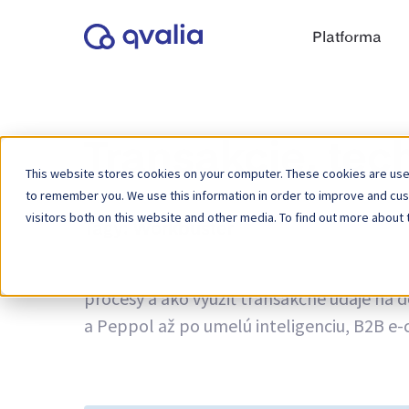
Platforma
Transakcie, tec
This website stores cookies on your computer. These cookies are used
to remember you. We use this information in order to improve and cu
visitors both on this website and other media. To find out more about 
Tagy:
Workbuster
Informácie o transakciách, technológiách a
procesy a ako využiť transakčné údaje na 
a Peppol až po umelú inteligenciu, B2B e