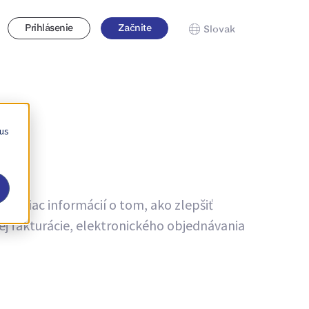
Prihlásenie
Začnite
Slovak
 us
te viac informácií o tom, ako zlepšiť
ej fakturácie, elektronického objednávania