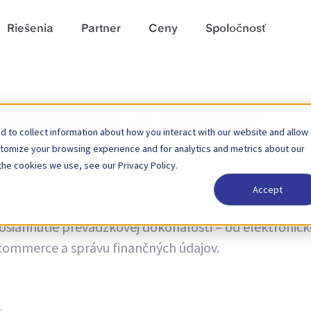
Riešenia
Partner
Ceny
Spoločnosť
hnológie a trendy
 to collect information about how you interact with our website and allow
stomize your browsing experience and for analytics and metrics about our
the cookies we use, see our Privacy Policy.
Accept
 trendoch a novinky o aktualizáciách produktov. Získaj
dosiahnutie prevádzkovej dokonalosti – od elektronick
-commerce a správu finančných údajov.