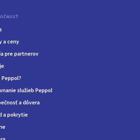
LOČNOSŤ
s
y a ceny
ia pre partnerov
je
e Peppol?
vnanie služieb Peppol
ečnosť a dôvera
d a pokrytie
ne
éra