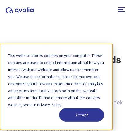
Transacties,
This website stores cookies on your computer. These
technologieën en trends
cookies are used to collect information about how you
interact with our website and allow us to remember
you. We use this information in order to improve and
Tag:
vierhoekmodel
customize your browsing experience and for analytics
and metrics about our visitors both on this website
Inzichten in transacties, technologieën en
and other media. To find out more about the cookies
trends, en nieuws over productupdates. Ontdek
we use, see our Privacy Policy.
hoe u processen kunt verbeteren en hoe u
Accept
transactiegegevens kunt inzetten voor
operationele uitmuntendheid — van e-