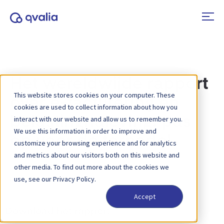
Het wereldwijde rapport
This website stores cookies on your computer. These
over e-facturering en
cookies are used to collect information about how you
belastingnaleving: pas
interact with our website and allow us to remember you.
We use this information in order to improve and
op voor de tornado!
customize your browsing experience and for analytics
and metrics about our visitors both on this website and
other media. To find out more about the cookies we
use, see our Privacy Policy.
Accept
Download het rapport