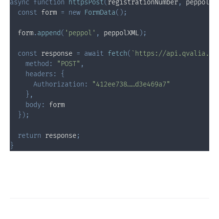
async
function
httpsPost
(
registrationNumber
,
 peppolXM
const
 form 
=
new
FormData
(
)
;
  form
.
append
(
'peppol'
,
 peppolXML
)
;
const
 response 
=
await
fetch
(
`
https://api.qvalia.co
method
:
"POST"
,
headers
:
{
Authorization
:
"412ee738……d3e469a7"
}
,
body
:
 form

}
)
;
return
 response
;
}