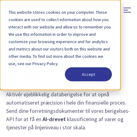
This website stores cookies on your computer. These
cookies are used to collect information about how you
interact with our website and allow us to remember you.
We use this information in order to improve and
FUNKTION – ENRICHMENT API
customize your browsing experience and for analytics
and metrics about our visitors both on this website and
Enrichment-API til
other media. To find out more about the cookies we
klassificering af
use, see our Privacy Policy.
Accept
produkter og tjenester
Aktivér øjeblikkelig databerigelse for at opnå
automatiseret præcision i hele din finansielle proces.
Send dine forretningsdokumenter til vores berigelses-
API for at få en
AI-drevet
klassificering af varer og
tjenester på linjeniveau i stor skala.