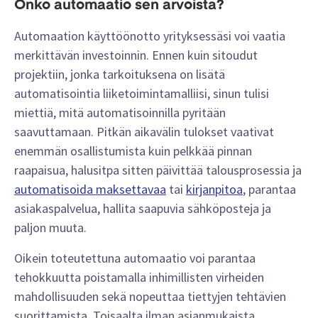
Onko automaatio sen arvoista?
Automaation käyttöönotto yrityksessäsi voi vaatia
merkittävän investoinnin. Ennen kuin sitoudut
projektiin, jonka tarkoituksena on lisätä
automatisointia liiketoimintamalliisi, sinun tulisi
miettiä, mitä automatisoinnilla pyritään
saavuttamaan. Pitkän aikavälin tulokset vaativat
enemmän osallistumista kuin pelkkää pinnan
raapaisua, halusitpa sitten päivittää talousprosessia ja
automatisoida maksettavaa
tai
kirjanpitoa
, parantaa
asiakaspalvelua, hallita saapuvia sähköposteja ja
paljon muuta.
Oikein toteutettuna automaatio voi parantaa
tehokkuutta poistamalla inhimillisten virheiden
mahdollisuuden sekä nopeuttaa tiettyjen tehtävien
suorittamista. Toisaalta ilman asianmukaista