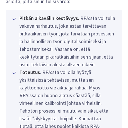
asioita, joita sinun tulisi varoa:
Pitkän aikavälin kestävyys.
RPA:sta voi tulla
vakava harhautus, joka estää tarvittavan
pitkäaikaisen työn, jota tarvitaan prosessien
ja hallinnollisen työn digitalisoimiseksi ja
tehostamiseksi. Vaarana on, että
keskitytään pikaratkaisuihin sen sijaan, että
asiat tehtäisiin alusta alkaen oikein.
Toteutus
. RPA:sta voi olla hyötyä
yksittäisissä tehtävissä, mutta sen
käyttöönotto vie aikaa ja rahaa. Myös
RPA:ssa on huono ajatus säästää, sillä
virheellinen kalibrointi johtaa virheisiin.
Tehoton prosessi ei muutu vain siksi, että
lisäät "älykkyyttä" huipulle. Kannattaa
tietää, että lähes puolet kaikista RPA-