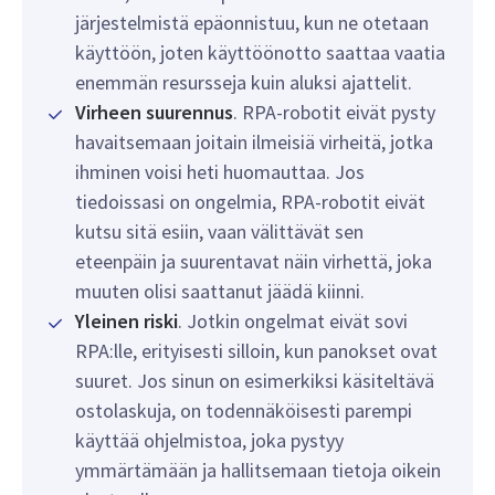
järjestelmistä epäonnistuu, kun ne otetaan
käyttöön, joten käyttöönotto saattaa vaatia
enemmän resursseja kuin aluksi ajattelit.
Virheen suurennus
. RPA-robotit eivät pysty
havaitsemaan joitain ilmeisiä virheitä, jotka
ihminen voisi heti huomauttaa. Jos
tiedoissasi on ongelmia, RPA-robotit eivät
kutsu sitä esiin, vaan välittävät sen
eteenpäin ja suurentavat näin virhettä, joka
muuten olisi saattanut jäädä kiinni.
Yleinen riski
. Jotkin ongelmat eivät sovi
RPA:lle, erityisesti silloin, kun panokset ovat
suuret. Jos sinun on esimerkiksi käsiteltävä
ostolaskuja, on todennäköisesti parempi
käyttää ohjelmistoa, joka pystyy
ymmärtämään ja hallitsemaan tietoja oikein