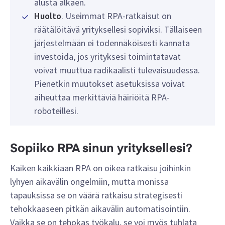
alusta alkaen.
Huolto
. Useimmat RPA-ratkaisut on
räätälöitävä yrityksellesi sopiviksi. Tällaiseen
järjestelmään ei todennäköisesti kannata
investoida, jos yrityksesi toimintatavat
voivat muuttua radikaalisti tulevaisuudessa.
Pienetkin muutokset asetuksissa voivat
aiheuttaa merkittäviä häiriöitä RPA-
roboteillesi.
Sopiiko RPA sinun yrityksellesi?
Kaiken kaikkiaan RPA on oikea ratkaisu joihinkin
lyhyen aikavälin ongelmiin, mutta monissa
tapauksissa se on väärä ratkaisu strategisesti
tehokkaaseen pitkän aikavälin automatisointiin.
Vaikka se on tehokas työkalu, se voi myös tuhlata