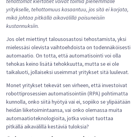
tehottomat kiertotiet voivat toimia pienemmälle
yritykselle, tehottomuus kasaantuu, jos sitä ei korjata,
mikä johtaa pitkällä aikavälillä paisuneisiin
kustannuksiin.
Jos olet miettinyt talousosastosi tehostamista, yksi
mielessäsi olevista vaihtoehdoista on todennäköisesti
automaatio. On totta, että automatisointi voi olla
tehokas keino lisätä tehokkuutta, mutta se ei ole
taikaluoti, jollaiseksi useimmat yritykset sitä luulevat.
Monet yritykset tekevät sen virheen, että investoivat
robottiprosessien automatisointiin (RPA) pohtimatta
kunnolla, onko siitä hyötyä vai ei, sopiiko se ylipäätään
heidän liiketoimintaansa, vai onko olemassa muita
automaatioteknologioita, jotka voivat tuottaa
pitkällä aikavälillä kestäviä tuloksia?