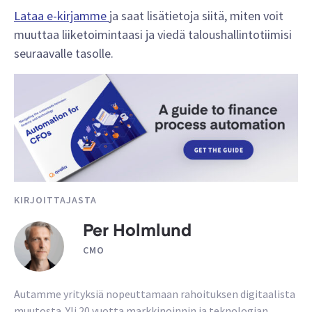
Lataa e-kirjamme
ja saat lisätietoja siitä, miten voit
muuttaa liiketoimintaasi ja viedä taloushallintotiimisi
seuraavalle tasolle.
KIRJOITTAJASTA
Per Holmlund
CMO
Autamme yrityksiä nopeuttamaan rahoituksen digitaalista
muutosta. Yli 20 vuotta markkinoinnin ja teknologian