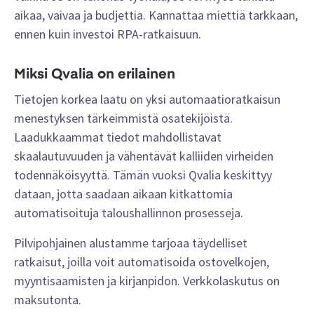
aikaa, vaivaa ja budjettia. Kannattaa miettiä tarkkaan,
ennen kuin investoi RPA-ratkaisuun.
Miksi Qvalia on erilainen
Tietojen korkea laatu on yksi automaatioratkaisun
menestyksen tärkeimmistä osatekijöistä.
Laadukkaammat tiedot mahdollistavat
skaalautuvuuden ja vähentävät kalliiden virheiden
todennäköisyyttä. Tämän vuoksi Qvalia keskittyy
dataan, jotta saadaan aikaan kitkattomia
automatisoituja taloushallinnon prosesseja.
Pilvipohjainen alustamme tarjoaa täydelliset
ratkaisut, joilla voit automatisoida ostovelkojen,
myyntisaamisten ja kirjanpidon. Verkkolaskutus on
maksutonta.