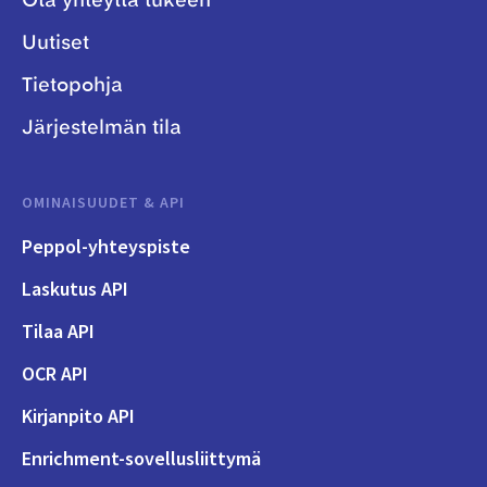
Ota yhteyttä tukeen
Uutiset
Tietopohja
Järjestelmän tila
OMINAISUUDET & API
Peppol-yhteyspiste
Laskutus API
Tilaa API
OCR API
Kirjanpito API
Enrichment-sovellusliittymä