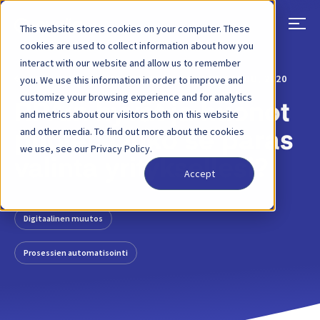
This website stores cookies on your computer. These
cookies are used to collect information about how you
interact with our website and allow us to remember
TAKAISIN
BLOGIKIRJOITUS
06 TOUKOKUU, 2020
you. We use this information in order to improve and
customize your browsing experience and for analytics
RPA:n hyvät ja huonot
and metrics about our visitors both on this website
and other media. To find out more about the cookies
puolet: Onko se paras
we use, see our Privacy Policy.
valinta yrityksellesi?
Accept
Digitaalinen muutos
Prosessien automatisointi