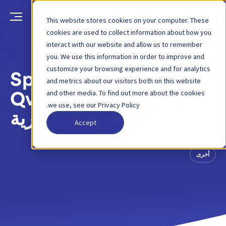
This website stores cookies on your computer. These
cookies are used to collect information about how you
interact with our website and allow us to remember
العودة
منشور مدونة
23 يناير 2024
you. We use this information in order to improve and
customize your browsing experience and for analytics
Stella Capital وSpiltan
and metrics about our visitors both on this website
and other media. To find out more about the cookies
Invest تدعمان Qvalia
we use, see our Privacy Policy.
ضمن جولة استثمارية
Accept
أخرى