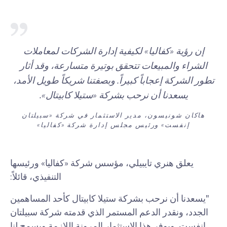
إن رؤية «كفاليا» لكيفية إدارة الشركات لمعاملات
الشراء والمبيعات تتحقق بوتيرة متسارعة، وقد أثار
تطور الشركة إعجاباً كبيراً. وبصفتنا شريكاً طويل الأمد،
يسعدنا أن نرحب بشركة «ستيلا كابيتال».
هاكان شونيسون، مدير الاستثمار في شركة «سبيلتان
إنفست» ورئيس مجلس إدارة شركة «كفاليا»
يعلق هنري تايبيلي، مؤسس شركة «كفاليا» ورئيسها
التنفيذي، قائلاً:
"يسعدنا أن نرحب بشركة ستيلا كابيتال كأحد المساهمين
الجدد، ونقدر الدعم المستمر الذي قدمته شركة سبيلتان
إنفست. ويوفر هذا الاستثمار المرونة اللازمة ويسمح لنا