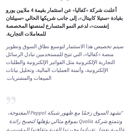
أعلنت شركة «كفاليا» عن استثمار بقيمة 4 ملايين يورو
بقيادة «ستيلا كابيتال»، إلى جانب شريكها الحالي «سبيلتان
إنفست»، لدعم النمو المتسارع لمنصتها المخصصة
للمعاملات التجارية.
سيتم تخصيص هذا الاستثمار لتوسيع نطاق السوق وتطوير
منصة «كفاليا»، التي تتيح للمستخدمين تبادل الرسائل
التجارية الإلكترونية مثل الفواتير الإلكترونية والطلبات
الإلكترونية، وأتمتة العمليات المالية، وتحليل بيانات
المبيعات والمشتريات.
"تشهد السوق زخمًا مع ظهور شبكة Peppol المفتوحة،
وتتمتع شركة Qvalia بموقع مثالي يؤهلها لتصبح رائدة
عالمية بفضل تقنياتها وخبرتها الفنية وثقافتها المؤسسية