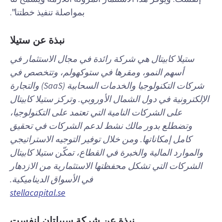
بمواصلة تنفيذ خطتنا".
نبذة عن ستيلا
ستيلا كابيتال هي شركة رائدة في مجال الاستثمار في
أسهم النمو، ومقرها في ستوكهولم، وتتخصص في
شركات التكنولوجيا والخدمات السحابية (SaaS) والتجارة
الإلكترونية في دول الشمال الأوروبي. وتركز ستيلا كابيتال
على الشركات النامية التي تعتمد على التكنولوجيا،
وتضطلع بدور مالك نشط لدعم الشركات في تحقيق
كامل إمكاناتها. ومن خلال توفير التوجيه الاستراتيجي
والموارد المالية والخبرة في القطاع، تمكّن ستيلا كابيتال
الشركات التي تشكل محفظتها الاستثمارية من الازدهار
في الأسواق الديناميكية.
stellacapital.se
نبذة عن شركة سبيلتان إنفست