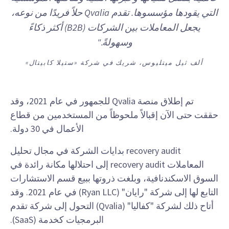
التي يقودها مؤسسوها. تقدم Qvalia حلاً فريدًا من نوعه،
يجعل المعاملات بين الشركات (B2B) أكثر ذكاءً
وسهولةً."
ألف ثيل ميتليوس، شريك في شركة «ستيلا كابيتال»
تم إطلاق منصة Qvalia للجمهور في عام 2021، وقد
حققت حتى الآن إقبالاً ملحوظاً من المستخدمين من قطاع
الأعمال في 30 دولة.
recovery audit بدايات الشركة في مجال تحليل
المعاملات recovery audit إلى احتلالها مكانة رائدة في
السوق الاسكندنافية، وبلغت ذروتها ببيع قسم الاستشارات
التابع لها إلى شركة "رايان" (Ryan LLC) في عام 2021. وقد
أتاح ذلك لشركة "كفاليا" (Qvalia) التحول إلى شركة تقدم
البرمجيات كخدمة (SaaS).