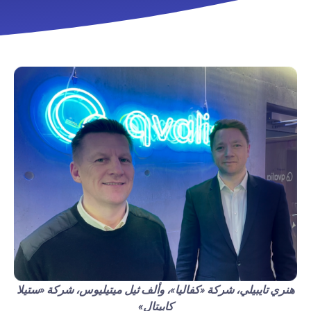
هنري تايبيلي، شركة «كفاليا»، وألف ثيل ميتيليوس، شركة «ستيلا
كابيتال»