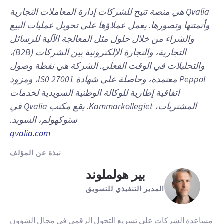
Qvalia هي منصة تتيح للشركات إدارة المعاملات التجارية
وأتمتتها وتصورها. يعمل عملاؤها على تحويل عمليات البيع
والشراء من خلال حلول مثل المعالجة الآلية للرسائل
التجارية، والتجارة الإلكترونية بين الشركات (B2B)،
والتحليلات في الوقت الفعلي. الشركة هي نقطة وصول
Peppol معتمدة، وحاصلة على شهادة IS0 27001، ومزود
اتفاقية إطارية للوكالة الوطنية السويدية لخدمات
المشتريات، Kammarkollegiet. يقع مكتب Qvalia في
ستوكهولم، السويد.
qvalia.com
نبذة عن المؤلف
بير هولملوند
المدير التنفيذي للتسويق
مساعدة الشركات على تسريع التحول الرقمي في مجال الشؤون