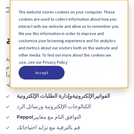
This website stores cookies on your computer. These
cookies are used to collect information about how you
interact with our website and allow us to remember you.
We use this information in order to improve and
الفواتير الإلكترونية المجانية
customize your browsing experience and for analytics
and metrics about our visitors both on this website and
other media. To find out more about the cookies we
أداة متكاملة للفواتير الإلكترونية والمعاملات التجارية
use, see our Privacy Policy.
الرقمية. استخدم
تطبيقنا على الويب أو قم بدمجه
مع نظام
Accept
تخطيط موارد المؤسسة (ERP) الخاص بك. ابدأ
مجانًا
وتبادل الرسائل التجارية في غضون دقائق
.
الفوات
ير
الإلكترونية
وإدارة الطلبات الإلكترونية
الكتالوجات الإلكترونية ورسائل الرد
التوافق التام مع معايير
Peppol
قم بالترقية مع تزايد احتياجاتك