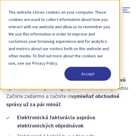
This website stores cookies on your computer. These
cookies are used to collect information about how you
interact with our website and allow us to remember you.
We use this information in order to improve and
Bezplatná elektronická
customize your browsing experience and for analytics
and metrics about our visitors both on this website and
fakturácia
other media. To find out more about the cookies we
use, see our Privacy Policy.
Komplexný nástroj pre elektronickú fakturáciu a
Accept
digitálne obchodné transakcie. Využite našu
webovú
aplikáciu alebo ju integrujte
do vášho ERP systému.
Začnite zadarmo a začnite si
vymieňať obchodné
správy už za pár minút
.
Elektronická fakturácia
a
správa
elektronických objednávok