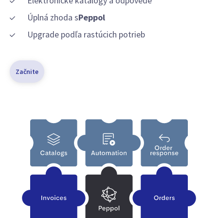
Elektronické katalógy a odpovede
Úplná zhoda s
Peppol
Upgrade podľa rastúcich potrieb
Začnite