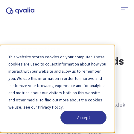
Transacties,
This website stores cookies on your computer. These
technologieën en trends
cookies are used to collect information about how you
interact with our website and allow us to remember
you. We use this information in order to improve and
Tag:
orderfinanciering
customize your browsing experience and for analytics
and metrics about our visitors both on this website
Inzichten in transacties, technologieën en
and other media. To find out more about the cookies
trends, en nieuws over productupdates. Ontdek
we use, see our Privacy Policy.
hoe u processen kunt verbeteren en hoe u
Accept
transactiegegevens kunt inzetten voor
operationele uitmuntendheid — van e-