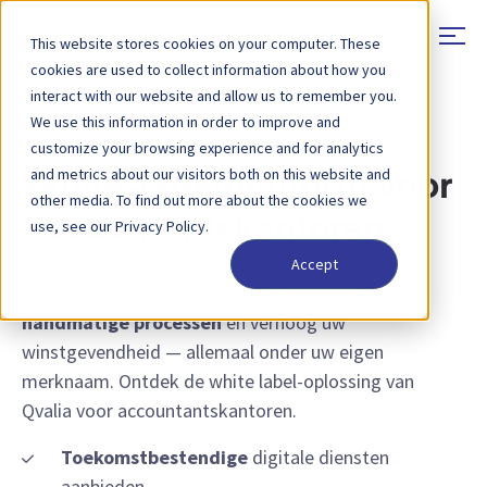
This website stores cookies on your computer. These
cookies are used to collect information about how you
interact with our website and allow us to remember you.
We use this information in order to improve and
OPLOSSINGEN - ACCOUNTANTSKANTOREN
customize your browsing experience and for analytics
and metrics about our visitors both on this website and
White-labelplatform voor
other media. To find out more about the cookies we
accountantskantoren
use, see our Privacy Policy.
Accept
Breid uw dienstenaanbod uit,
automatiseer
handmatige processen
en verhoog uw
winstgevendheid — allemaal onder uw eigen
merknaam. Ontdek de white label-oplossing van
Qvalia voor accountantskantoren.
Toekomstbestendige
digitale diensten
aanbieden