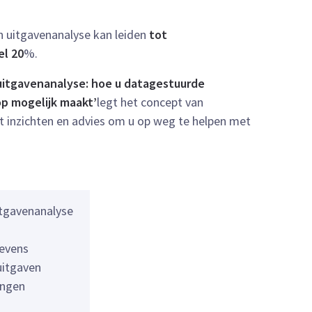
en uitgavenanalyse kan leiden
tot
l 20
%.
 uitgavenanalyse: hoe u datagestuurde
op mogelijk maakt’
legt het concept van
t inzichten en advies om u op weg te helpen met
itgavenanalyse
n
evens
uitgaven
ingen