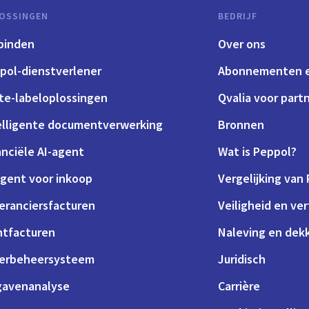
OSSINGEN
BEDRIJF
binden
Over ons
pol-dienstverlener
Abonnementen e
te-labeloplossingen
Qvalia voor part
elligente documentverwerking
Bronnen
anciële AI-agent
Wat is Peppol?
agent voor inkoop
Vergelijking van
eranciersfacturen
Veiligheid en ve
ntfacturen
Naleving en dek
erbeheersysteem
Juridisch
gavenanalyse
Carrière