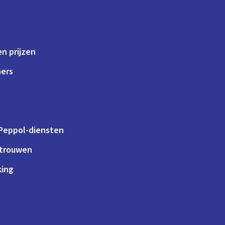
n prijzen
ners
 Peppol-diensten
rtrouwen
king