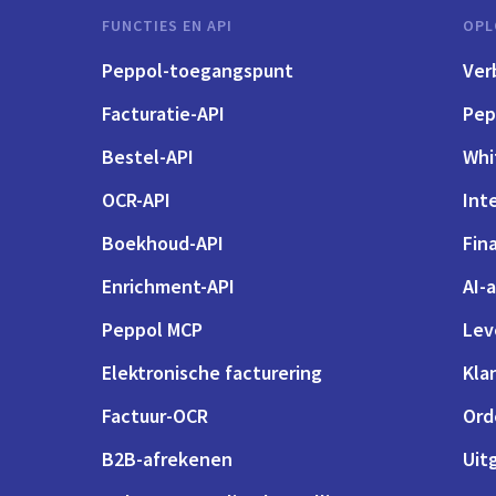
FUNCTIES EN API
OPL
Peppol-toegangspunt
Ver
Facturatie-API
Pep
Bestel-API
Whi
OCR-API
Int
Boekhoud-API
Fin
Enrichment-API
AI-
Peppol MCP
Lev
Elektronische facturering
Kla
Factuur-OCR
Ord
B2B-afrekenen
Uit