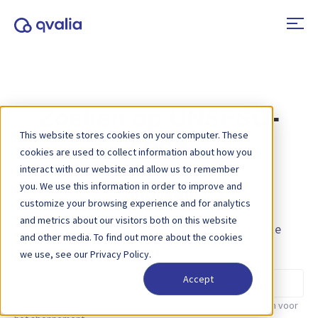
Zoeken op UNSPSC-
This website stores cookies on your computer. These
code
cookies are used to collect information about how you
interact with our website and allow us to remember
you. We use this information in order to improve and
Inloggen
customize your browsing experience and for analytics
and metrics about our visitors both on this website
Vul je e-mailadres in om een verificatiecode te
and other media. To find out more about the cookies
ontvangen
we use, see our Privacy Policy.
E-mailadres
Accept
Voer het e-mailadres in dat je hebt gebruikt bij het aanmelden voor