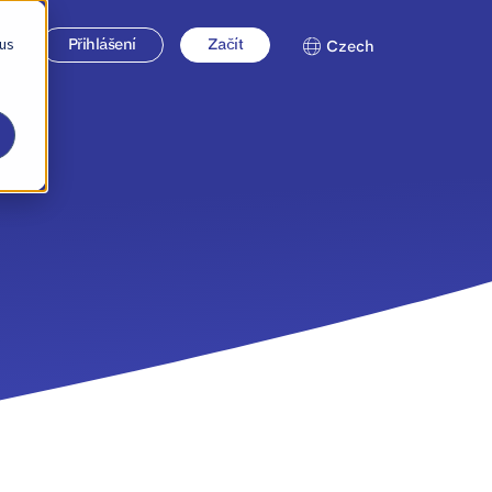
 us
Přihlášení
Začít
Czech