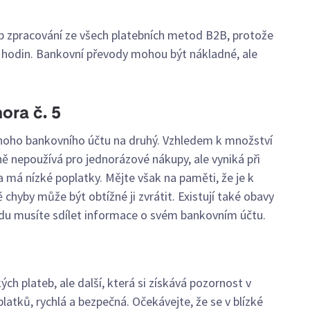
ob zpracování ze všech platebních metod B2B, protože
 hodin. Bankovní převody mohou být nákladné, ale
ora č. 5
noho bankovního účtu na druhý. Vzhledem k množství
ně nepoužívá pro jednorázové nákupy, ale vyniká při
a má nízké poplatky. Mějte však na paměti, že je k
 chyby může být obtížné ji zvrátit. Existují také obavy
du musíte sdílet informace o svém bankovním účtu.
ých plateb, ale další, která si získává pozornost v
platků, rychlá a bezpečná. Očekávejte, že se v blízké