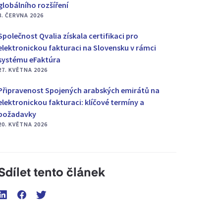
globálního rozšíření
8. ČERVNA 2026
Společnost Qvalia získala certifikaci pro
elektronickou fakturaci na Slovensku v rámci
systému eFaktúra
27. KVĚTNA 2026
Připravenost Spojených arabských emirátů na
elektronickou fakturaci: klíčové termíny a
požadavky
20. KVĚTNA 2026
Sdílet tento článek