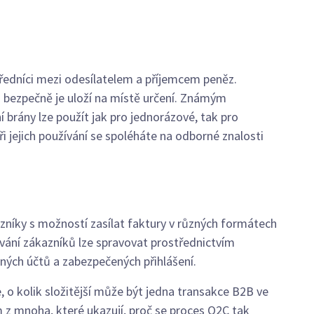
tředníci mezi odesílatelem a příjemcem peněz.
 bezpečně je uloží na místě určení. Známým
í brány lze použít jak pro jednorázové, tak pro
i jejich používání se spoléháte na odborné znalosti
azníky s možností zasílat faktury v různých formátech
vání zákazníků lze spravovat prostřednictvím
ných účtů a zabezpečených přihlášení.
, o kolik složitější může být jedna transakce B2B ve
m z mnoha, které ukazují, proč se proces O2C tak