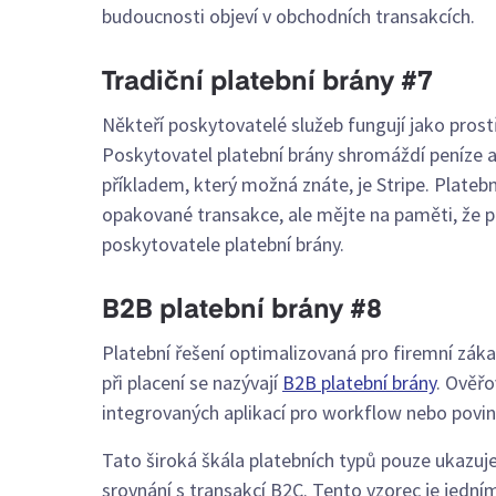
budoucnosti objeví v obchodních transakcích.
Tradiční platební brány #7
Někteří poskytovatelé služeb fungují jako pros
Poskytovatel platební brány shromáždí peníze a
příkladem, který možná znáte, je Stripe. Platebn
opakované transakce, ale mějte na paměti, že př
poskytovatele platební brány.
B2B platební brány #8
Platební řešení optimalizovaná pro firemní zák
při placení se nazývají
B2B platební brány
. Ověřo
integrovaných aplikací pro workflow nebo povin
Tato široká škála platebních typů pouze ukazuje
srovnání s transakcí B2C. Tento vzorec je jední