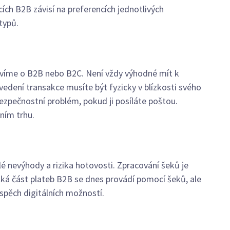
ích B2B závisí na preferencích jednotlivých
typů.
uvíme o B2B nebo B2C. Není vždy výhodné mít k
edení transakce musíte být fyzicky v blízkosti svého
ezpečnostní problém, pokud ji posíláte poštou.
ním trhu.
lé nevýhody a rizika hotovosti. Zpracování šeků je
ká část plateb B2B se dnes provádí pomocí šeků, ale
spěch digitálních možností.