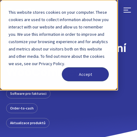
This website stores cookies on your computer. These
cookies are used to collect information about how you
interact with our website and allow us to remember
ZPĚT
PŘÍSPĚVEK NA BLOGU
29. ZÁŘÍ 2021
you. We use this information in order to improve and
customize your browsing experience and for analytics
Novinka: B2B platební
and metrics about our visitors both on this website
and other media. To find out more about the cookies
brána pro
we use, see our Privacy Policy.
WooCommerce
Accept
Software pro fakturaci
Order-to-cash
Aktualizace produktů