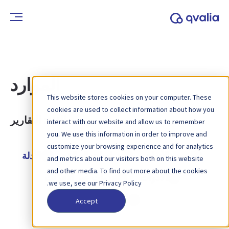
الموارد
This website stores cookies on your computer. These
cookies are used to collect information about how you
الفئة:
التقارير
interact with our website and allow us to remember
you. We use this information in order to improve and
customize your browsing experience and for analytics
جميع الأنواع
دراسات الحالة
الأدلة
and metrics about our visitors both on this website
and other media. To find out more about the cookies
الأدوات
ندوات عبر الإنترنت
we use, see our Privacy Policy.
أوراق بيضاء
Accept