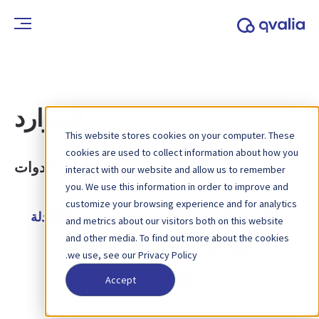
الموارد
This website stores cookies on your computer. These
cookies are used to collect information about how you
الفئة:
الأدوات
interact with our website and allow us to remember
you. We use this information in order to improve and
customize your browsing experience and for analytics
جميع الأنواع
دراسات الحالة
الأدلة
and metrics about our visitors both on this website
and other media. To find out more about the cookies
الأدوات
ندوات عبر الإنترنت
we use, see our Privacy Policy.
أوراق بيضاء
Accept