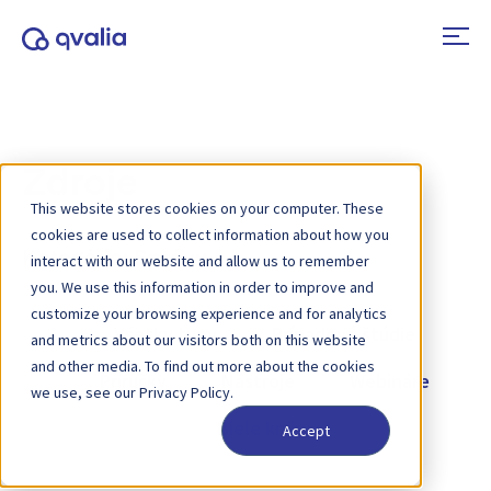
Zdroje
This website stores cookies on your computer. These
cookies are used to collect information about how you
Kategória:
Správy
interact with our website and allow us to remember
you. We use this information in order to improve and
customize your browsing experience and for analytics
Všetky typy
Prípadové štúdie
and metrics about our visitors both on this website
and other media. To find out more about the cookies
Príručky
Nástroje
Webináre
we use, see our Privacy Policy.
Biele knihy
Accept