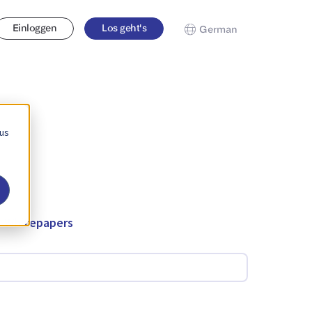
Einloggen
Los geht's
German
 us
Whitepapers