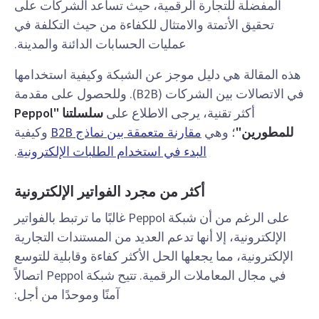
المفضلة للتجارة الرقمية، حيث تساعد الشركات على
تحقيق الأتمتة والامتثال للكفاءة من حيث التكلفة في
عمليات الحسابات الدائنة والمدينة.
هذه المقالة هي دليل موجز عن الشبكة وكيفية استخدامها
في الاتصالات بين الشركات (B2B). وللحصول على مقدمة
أكثر تقنية، يرجى الاطلاع على
سلسلتنا "Peppol
للمطورين"
؛ وهي
مقارنة متعمقة بين نماذج B2B
وكيفية
البدء في استخدام الطلبات الإلكترونية
.
أكثر من مجرد الفواتير الإلكترونية
على الرغم من أن شبكة Peppol غالبًا ما ترتبط بالفواتير
الإلكترونية، إلا أنها تدعم
العديد من
المستندات التجارية
الإلكترونية، مما يجعلها الحل الأكثر كفاءة وقابلية للتوسع
في مجال المعاملات الرقمية. تتيح شبكة Peppol اتصالاً
آمنًا وموحدًا من أجل: