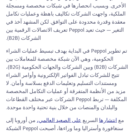
الأخرى. وبسبب انحصارها في شبكات مخصصة ومسجلة
الملكية، واجهت الشركات تكاليف باهظة وعمليات تكامل
معقدة وقدرة محدودة على التوافق. لكن المشهد آخذ في
التغير — حيث تعيد Peppol تعريف الاتصالات الرقمية بين
الشركات (B2B).
تم تطوير Peppol في البداية بهدف تبسيط عمليات الشراء
الحكومية، وهي الآن شبكة مخصصة للمعاملات بين
الشركات (B2B) وبين الشركات والجهات الحكومية (B2G)،
تتيح للشركات تبادل الفواتير الإلكترونية وأوامر الشراء
ومستندات التسليم وتعليمات الدفع بسلاسة وأمان. لا
مزيد من الأنظمة المتفرقة أو عمليات التكامل المخصصة
المكلفة — تربط Peppol الشركات عبر مختلف القطاعات
والبلدان والمنصات من خلال بنية تحتية واحدة موحدة.
مع
انتشارها
السريع
على الصعيد العالمي،
من أوروبا إلى
سنغافورة وأستراليا وما وراءها، أصبحت Peppol الشبكة