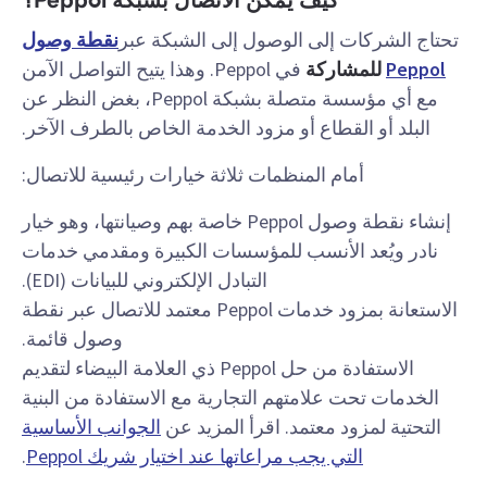
كيف يمكن الاتصال بشبكة Peppol؟
تحتاج الشركات إلى الوصول إلى الشبكة عبر
نقطة وصول
Peppol
للمشاركة
في Peppol
. وهذا يتيح التواصل الآمن
مع أي مؤسسة متصلة بشبكة Peppol، بغض النظر عن
البلد أو القطاع أو مزود الخدمة الخاص بالطرف الآخر.
أمام المنظمات ثلاثة خيارات رئيسية للاتصال:
إنشاء نقطة وصول Peppol خاصة بهم وصيانتها، وهو خيار
نادر ويُعد الأنسب للمؤسسات الكبيرة ومقدمي خدمات
التبادل الإلكتروني للبيانات (EDI).
الاستعانة بمزود خدمات Peppol معتمد للاتصال عبر نقطة
وصول قائمة.
الاستفادة من حل Peppol ذي العلامة البيضاء لتقديم
الخدمات تحت علامتهم التجارية مع الاستفادة من البنية
التحتية لمزود معتمد. اقرأ المزيد عن
الجوانب الأساسية
التي يجب مراعاتها عند اختيار شريك Peppol
.