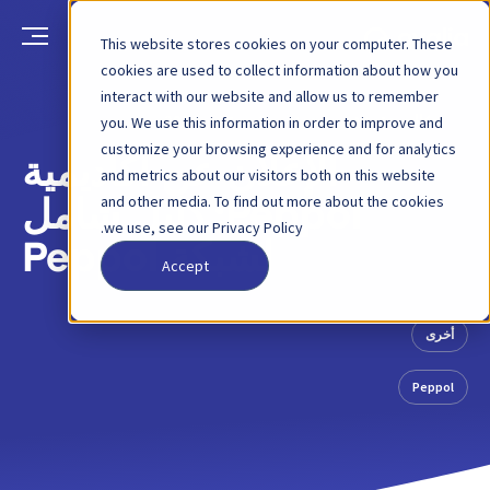
This website stores cookies on your computer. These
cookies are used to collect information about how you
interact with our website and allow us to remember
العودة
منشور مدونة
2 سبتمبر 2024
you. We use this information in order to improve and
customize your browsing experience and for analytics
الإعلان عن أكاديمية
and metrics about our visitors both on this website
and other media. To find out more about the cookies
Peppol: دليل شامل
we use, see our Privacy Policy.
لشبكة Peppol
Accept
أخرى
Peppol