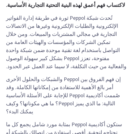
لاكتساب فهم أعمق لهذه البنية التحتية التجارية الأساسية.
تُحدث شبكة Peppol ثورة في طريقة إدارة الفواتير
الإلكترونية والطلبات الإلكترونية وغيرها من الاتصالات
التجارية في مجالي المشتريات والمبيعات. ومن خلال
تمكين الشركات والمؤسسات والهيئات العامة من
التواصل باستخدام لغة تقنية موحدة ضمن شبكة واحدة
مفتوحة، تعزز Peppol بشكل كبير سهولة الوصول
والفعالية من حيث التكلفة، لا سيما عند العمل عبر الحدود.
إن فهم الفروق بين Peppol والشبكات والحلول الأخرى
أمر بالغ الأهمية للاستفادة من إمكاناتها الكاملة. وقد
صُممت أكاديمية Peppol للإجابة على الأسئلة الأساسية
التالية: ما الذي يميز Peppol؟ ما هي مكوناتها؟ وكيف
يمكنك البدء؟
ستكون أكاديمية Peppol بمثابة مورد شامل يجمع كل ما
تحتاجه لتحقيق أقصى استفادة من اتصالك بالشبكة أو