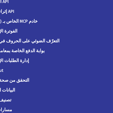
API المحاسبة
API إثراء البيانات
خادم MCP الخاص بـ (Peppol)
الفوترة الإ
التعرّف الضوئي على الحروف في ا
بوابة الدفع الخاصة بمعاملات
إدارة الطلبات الإ
ut
التحقق من صحة ا
البيانات 
تصنيف 
مسارات