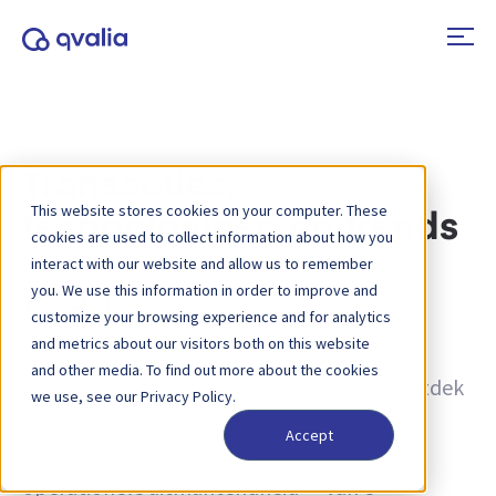
Transacties,
This website stores cookies on your computer. These
technologieën en trends
cookies are used to collect information about how you
interact with our website and allow us to remember
you. We use this information in order to improve and
Tag:
LLM
customize your browsing experience and for analytics
and metrics about our visitors both on this website
Inzichten in transacties, technologieën en
and other media. To find out more about the cookies
trends, en nieuws over productupdates. Ontdek
we use, see our Privacy Policy.
hoe u processen kunt verbeteren en hoe u
Accept
transactiegegevens kunt inzetten voor
operationele uitmuntendheid — van e-