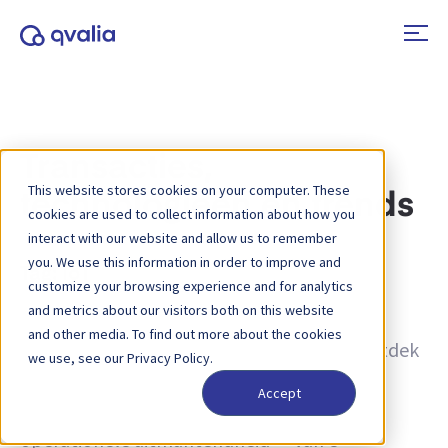
Transacties,
This website stores cookies on your computer. These
technologieën en trends
cookies are used to collect information about how you
interact with our website and allow us to remember
you. We use this information in order to improve and
Tag:
IoT
customize your browsing experience and for analytics
and metrics about our visitors both on this website
Inzichten in transacties, technologieën en
and other media. To find out more about the cookies
trends, en nieuws over productupdates. Ontdek
we use, see our Privacy Policy.
hoe u processen kunt verbeteren en hoe u
Accept
transactiegegevens kunt inzetten voor
operationele uitmuntendheid — van e-