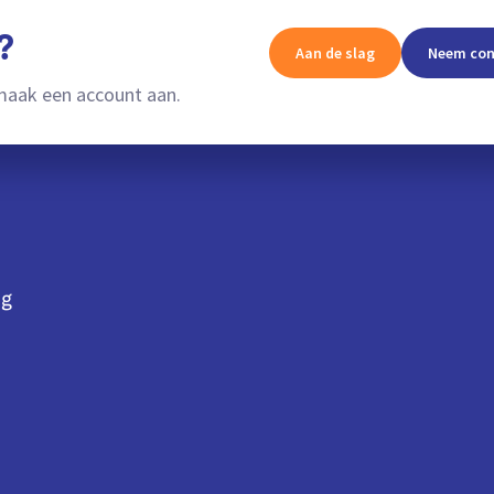
Qvalia beheerde Pepp
?
Aan de slag
Neem con
en diensten kunnen i
aak een account aan.
Prijzen
From €50 per mo
From €0.05 per t
Krijg toegang 
ng
Peppol-infrastruct
meerdere gebruike
Partner-API
Peppol ID voor
eindgebruikers
Transactielogboek