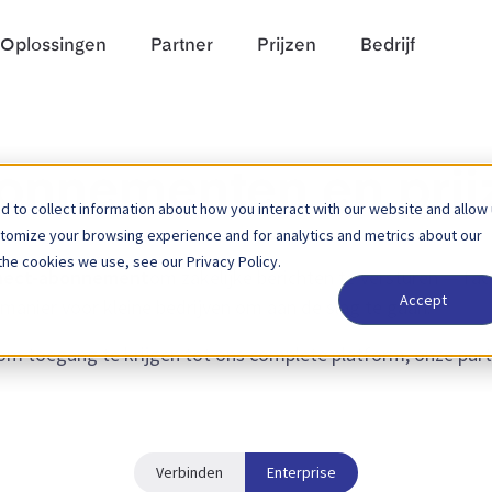
Oplossingen
Partner
Prijzen
Bedrijf
onnementen en prij
 to collect information about how you interact with our website and allow
stomize your browsing experience and for analytics and metrics about our
the cookies we use, see our Privacy Policy.
nect-abonnement
om zakelijke berichten te versturen — fac
Accept
manier voor kleine bedrijven om aan de slag te gaan.
om toegang te krijgen tot ons complete platform, onze par
Verbinden
Enterprise