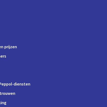
Schaalbare, op gebruik
gebaseerde prijsstelling
n prijzen
ners
 Peppol-diensten
rtrouwen
king