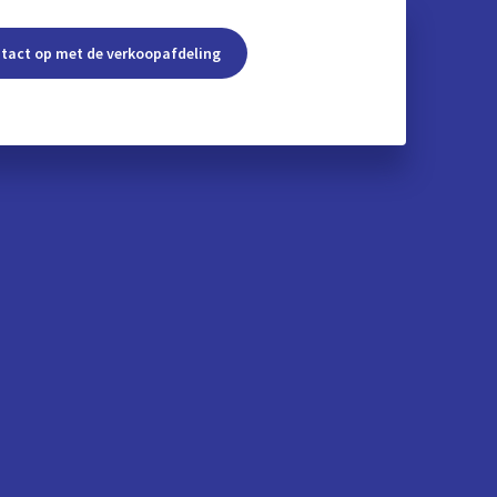
ol-infrastructuur in hun eigen producten
tact op met de verkoopafdeling
ntegreren.
nth
ransaction message, down to €0.015
tot:
uur voor
Validatie van het formaat en
rs
routering
Optioneel white labelling
Integratie en
automatisering op basis van
 en
API's