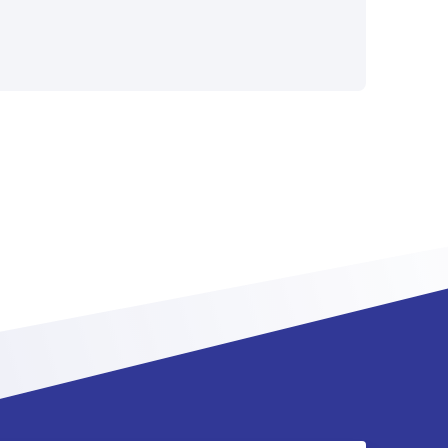
iedt Peppol-infrastructuur en API’s voor
emen en dienstverleners die op Peppol
ng en zakelijke berichtenuitwisseling aan
kers willen aanbieden. Het is ontworpen
mplementaties, waardoor partners de door