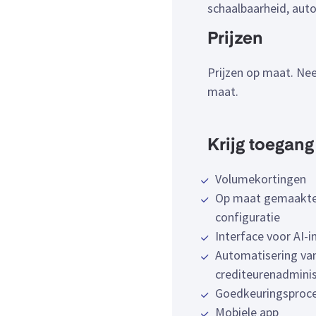
schaalbaarheid, auto
Prijzen
Prijzen op maat. Ne
maat.
Krijg toegang 
Volumekortingen
Op maat gemaakt
configuratie
Interface voor AI-i
Automatisering va
crediteurenadminis
Goedkeuringsproc
Mobiele app