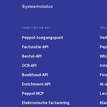
Systeemstatus
FUNCTIES EN API
OPL
Peppol-toegangspunt
Ver
Facturatie-API
Pep
Bestel-API
Whi
OCR-API
Int
Boekhoud-API
Fin
Enrichment-API
AI-
Peppol MCP
Lev
Elektronische facturering
Kla