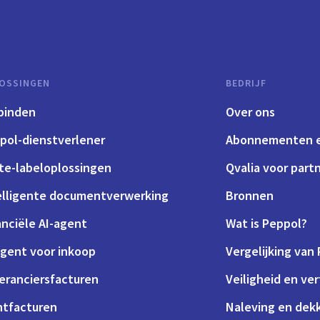
monitoring
OSSINGEN
BEDRIJF
binden
Over ons
pol-dienstverlener
Abonnementen e
te-labeloplossingen
Qvalia voor part
elligente documentverwerking
Bronnen
anciële AI-agent
Wat is Peppol?
agent voor inkoop
Vergelijking van
eranciersfacturen
Veiligheid en ve
ntfacturen
Naleving en dek