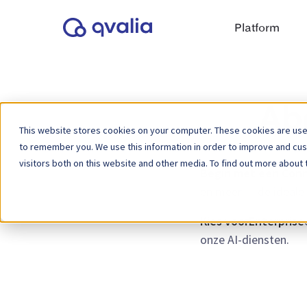
Platform
Ab
This website stores cookies on your computer. These cookies are used
to remember you. We use this information in order to improve and cu
visitors both on this website and other media. To find out more about 
Begin met een Con
en meer — de ideale 
Kies voor
Enterprise
onze AI-diensten.