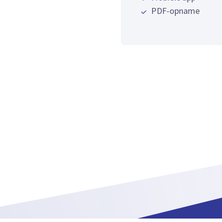
PDF-opname
Het Partner-aanbod b
platforms, ERP-syst
gebaseerde factureri
meerdere eindgebrui
voor multi-tenant-i