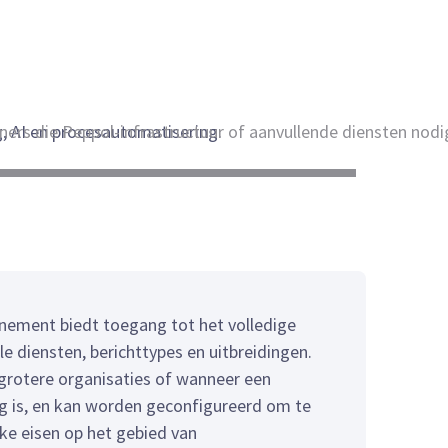
, AI en procesautomatisering.
ners die Peppol-infrastructuur of aanvullende diensten nodi
nement biedt toegang tot het volledige
lle diensten, berichttypes en uitbreidingen.
 grotere organisaties of wanneer een
ig is, en kan worden geconfigureerd om te
ke eisen op het gebied van