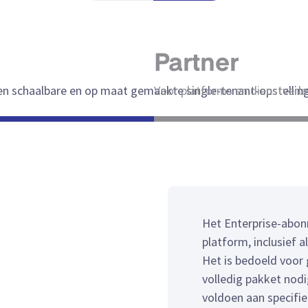
Partner
en schaalbare en op maat gemaakte single-tenant-opstelling
Voor platforms en dienstverle
Het Enterprise-abon
platform, inclusief a
Het is bedoeld voor
volledig pakket nod
voldoen aan specifie