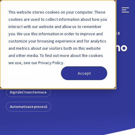
This website stores cookies on your computer. These
cookies are used to collect information about how you
interact with our website and allow us to remember
ZPĚT
PŘÍSPĚVEK NA BLOGU
7. LISTOPADU 2018
you. We use this information in order to improve and
customize your browsing experience and for analytics
Jaká je role finančního
and metrics about our visitors both on this website
and other media. To find out more about the cookies
ředitele v digitální
we use, see our Privacy Policy.
transformaci?
Accept
Digitální transformace
Automatizace procesů