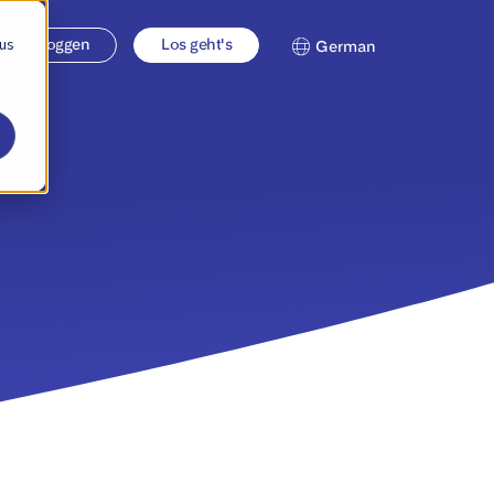
 us
Einloggen
Los geht's
German