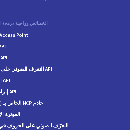
الخصائص وواجهة برمجة ا
Access Point
API الفوت
API الطلبات
API التعرف الضوئي على الحروف
API المحاسبة
API إثراء البيانات
خادم MCP الخاص بـ (Peppol)
الفوترة الإ
التعرّف الضوئي على الحروف في ا