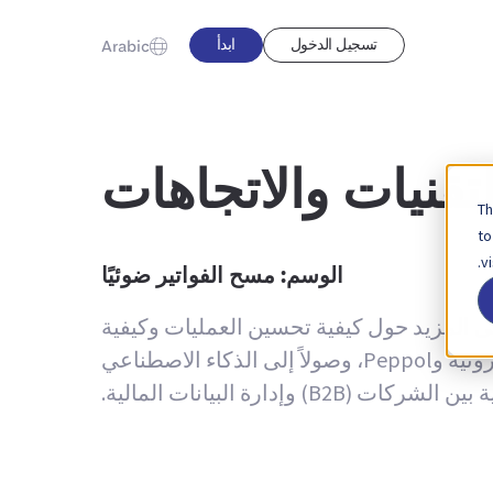
تسجيل الدخول
ابدأ
Arabic
تقنيات والاتجاهات
Th
to
v
الوسم:
مسح الفواتير
ضوئيًا
لى المزيد حول كيفية تحسين العمليات وكيفية
الاستفادة من بيانات المعاملات لتحقيق التميز التشغيلي — بدءًا من الفواتير الإلكترونية والطلبات الإلكترونية وPeppol، وصولاً إلى الذكاء الاصطناعي
(B2B) وإدارة البيانات المالية.