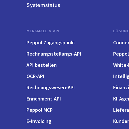
Systemstatus
MERKMALE & API
LÖSUN
Peppol Zugangspunkt
Conne
Rechnungsstellungs-API
Peppol
API bestellen
White-
OCR-API
Intell
Rechnungswesen-API
Finanzi
Enrichment-API
KI-Age
Peppol MCP
Liefer
E-Invoicing
Kunde