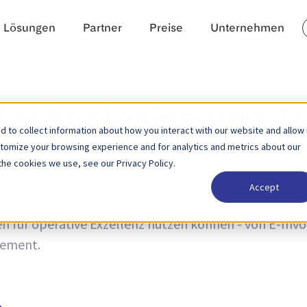
Lösungen
Partner
Preise
Unternehmen
 Technologien und T
 to collect information about how you interact with our website and allow
stomize your browsing experience and for analytics and metrics about our
the cookies we use, see our Privacy Policy.
Accept
und Trends sowie Neuigkeiten zu Produktaktualisierun
 für operative Exzellenz nutzen können - von E-Invoic
ement.