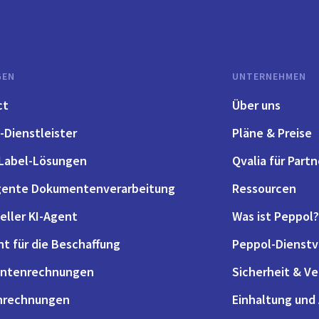
GEN
UNTERNEHMEN
ct
Über uns
-Dienstleister
Pläne & Preise
Label-Lösungen
Qvalia für Partn
igente Dokumentenverarbeitung
Ressourcen
eller KI-Agent
Was ist Peppol?
nt für die Beschaffung
Peppol-Dienstv
antenrechnungen
Sicherheit & V
nrechnungen
Einhaltung und