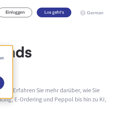
Einloggen
Los geht's
German
rends
 us
gen. Erfahren Sie mehr darüber, wie Sie
ing, E-Ordering und Peppol bis hin zu KI,