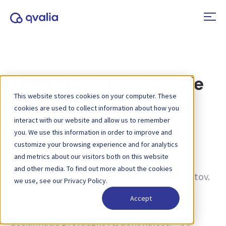
Transakcie, technológie
This website stores cookies on your computer. These
a trendy
cookies are used to collect information about how you
interact with our website and allow us to remember
you. We use this information in order to improve and
Tagy:
Skenovanie faktúr
customize your browsing experience and for analytics
and metrics about our visitors both on this website
Informácie o transakciách, technológiách a
and other media. To find out more about the cookies
trendoch a novinky o aktualizáciách produktov.
we use, see our Privacy Policy.
Získajte viac informácií o tom, ako zlepšiť
Accept
procesy a ako využiť transakčné údaje na
dosiahnutie prevádzkovej dokonalosti – od