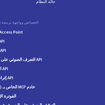
حالة النظام
الخصائص وواجهة برمجة ا
Access Point
API الفوت
API الطلبات
API التعرف الضوئي على الحروف
API المحاسبة
API إثراء البيانات
خادم MCP الخاص بـ (Peppol)
الفوترة الإ