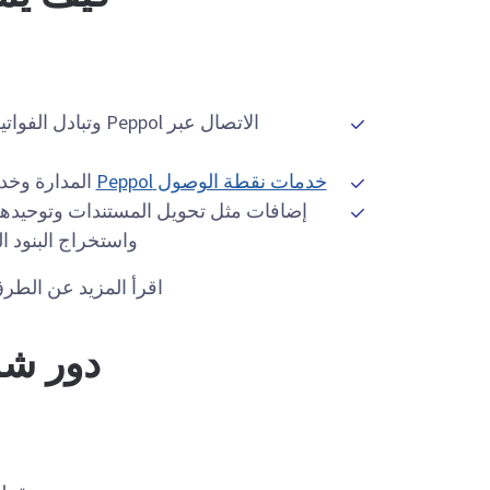
الاتصال عبر ppol
خدمات نقطة الوصول Peppol
المدارة وخدمات SMP (تسجيل المشاركين، التوجيه، إع
واستخراج البنود ال
اقرأ المزيد عن الطرق
دور شر