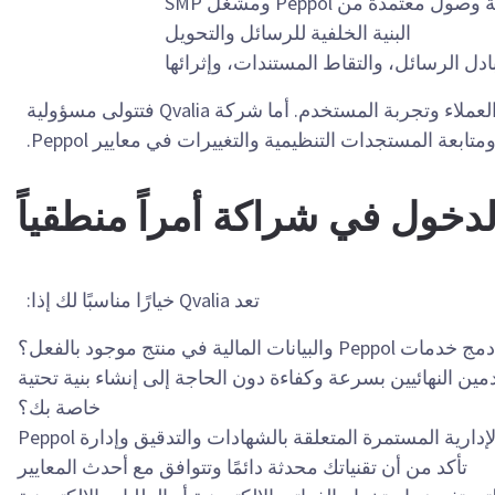
صول معتمدة من Peppol ومشغل SMP
البنية الخلفية للرسائل والتحويل
يركز الشريك على العرض التجاري وعلاقات العملاء وتجربة المستخدم. أما شركة Qvalia فتتولى مسؤولية
متابعة المستجدات التنظيمية والتغييرات في معايير Peppol.
لدخول في شراكة أمراً منطقياً
تعد Qvalia خيارًا مناسبًا لك إذا:
ت المالية في منتج موجود بالفعل؟
إطلاق خدمات Peppol للمستخدمين النهائيين بسرعة وكفاءة دون الحاجة إلى إنشاء بنية تحتية
خاصة بك؟
إدارية المستمرة المتعلقة بالشهادات والتدقيق وإدارة Peppol
تأكد من أن تقنياتك محدثة دائمًا وتتوافق مع أحدث المعايير