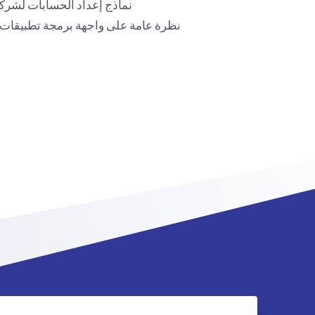
نماذج إعداد الحسابات لشركاء Peppol: النموذج الموحد مقابل النموذج متعدد المس