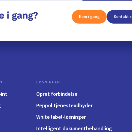
e i gang?
Kom i gang
Kontakt s
I
LØSNINGER
int
Opret forbindelse
g
Peppol tjenesteudbyder
White label-løsninger
Intelligent dokumentbehandling