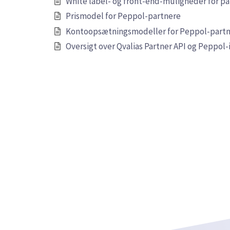
White label- og front-end-muligheder for pa
Prismodel for Peppol-partnere
Kontoopsætningsmodeller for Peppol-partner
Oversigt over Qvalias Partner API og Peppol-