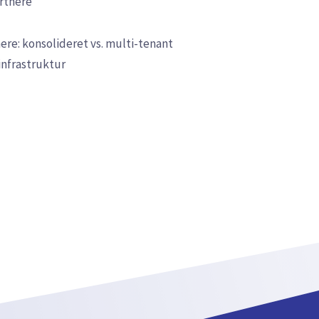
rtnere
e: konsolideret vs. multi-tenant
infrastruktur