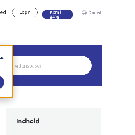
hed
Login
Kom i
Danish
gang
 us
Indhold