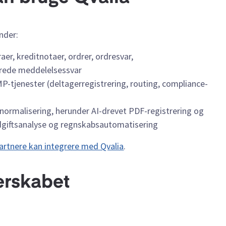
nder:
er, kreditnotaer, ordrer, ordresvar,
erede meddelelsessvar
-tjenester (deltagerregistrering, routing, compliance-
ormalisering, herunder AI-drevet PDF-registrering og
 udgiftsanalyse og regnskabsautomatisering
artnere kan integrere med Qvalia
.
nerskabet