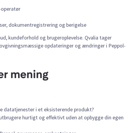
-operatør
lser, dokumentregistrering og berigelse
bud, kundeforhold og brugeroplevelse. Qvalia tager
t, lovgivningsmæssige opdateringer og ændringer i Peppol-
er mening
le datatjenester i et eksisterende produkt?
lutbrugere hurtigt og effektivt uden at opbygge din egen