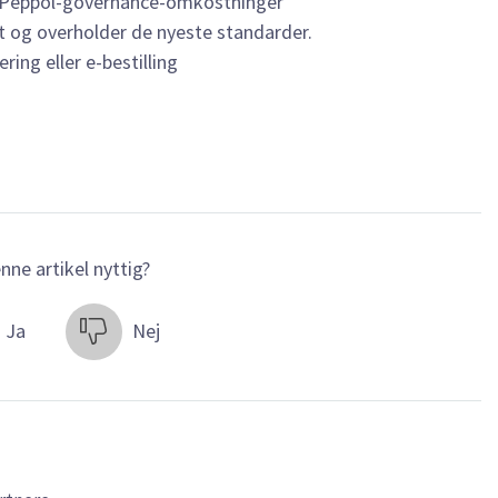
og Peppol-governance-omkostninger
et og overholder de nyeste standarder.
ng eller e-bestilling
nne artikel nyttig?
Ja
Nej