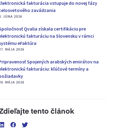
Elektronická fakturácia vstupuje do novej fázy
celosvetového zavádzania
8. JÚNA 2026
Spoločnosť Qvalia získala certifikáciu pre
elektronickú fakturáciu na Slovensku v rámci
systému eFaktúra
27. MÁJA 2026
Pripravenosť Spojených arabských emirátov na
elektronickú fakturáciu: kľúčové termíny a
požiadavky
20. MÁJA 2026
Zdieľajte tento článok