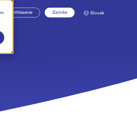
 us
Prihlásenie
Začnite
Slovak