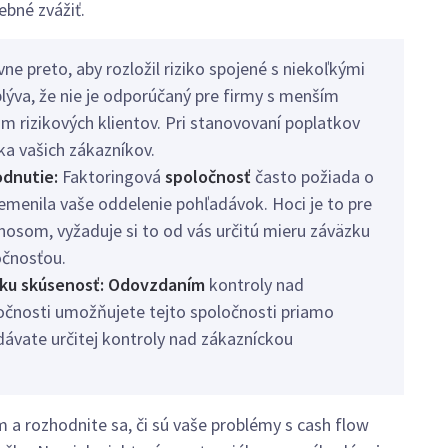
ebné zvážiť.
vne preto, aby rozložil riziko spojené s niekoľkými
yplýva, že nie je odporúčaný pre firmy s menším
 rizikových klientov. Pri stanovovaní poplatkov
ka vašich zákazníkov.
odnutie:
Faktoringová
spoločnosť
často požiada o
remenila vaše oddelenie pohľadávok. Hoci je to pre
nosom, vyžaduje si to od vás určitú mieru záväzku
očnosťou.
ícku skúsenosť: Odovzdaním
kontroly nad
očnosti umožňujete tejto spoločnosti priamo
dávate určitej kontroly nad zákazníckou
a rozhodnite sa, či sú vaše problémy s cash flow