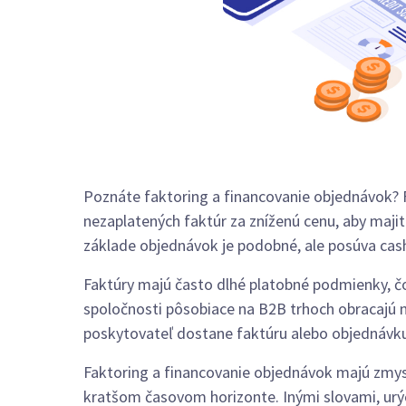
Poznáte faktoring a financovanie objednávok? F
nezaplatených faktúr za zníženú cenu, aby majite
základe objednávok je podobné, ale posúva cas
Faktúry majú často dlhé platobné podmienky, č
spoločnosti pôsobiace na B2B trhoch obracajú 
poskytovateľ dostane faktúru alebo objednávku
Faktoring a financovanie objednávok majú zmyse
kratšom časovom horizonte. Inými slovami, urýc