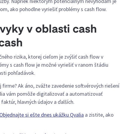
služby. Napriek niektorým potenciálnym nevýhodám je
m, ako pohodlne vyriešiť problémy s cash flow.
ávyky v oblasti cash
-cash
ného rizika, ktorej cieľom je zvýšiť cash flow v
émy s cash flow je možné vyriešiť v ranom štádiu
sti pohľadávok.
firme? Ak áno, zvážte zavedenie softvérových riešení
alia vám pomôže digitalizovať a automatizovať
faktúr, hlavných údajov a ďalších.
Objednajte si ešte dnes ukážku Qvalia
a zistite, ako