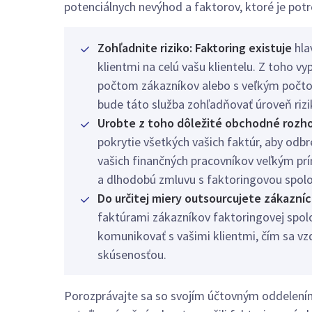
potenciálnych nevýhod a faktorov, ktoré je potr
Zohľadnite riziko: Faktoring existuje
hla
klientmi na celú vašu klientelu. Z toho v
počtom zákazníkov alebo s veľkým počtom
bude táto služba zohľadňovať úroveň rizi
Urobte z toho dôležité obchodné rozh
pokrytie všetkých vašich faktúr, aby odb
vašich finančných pracovníkov veľkým prí
a dlhodobú zmluvu s faktoringovou spol
Do určitej miery outsourcujete zákazn
faktúrami zákazníkov faktoringovej spol
komunikovať s vašimi klientmi, čím sa vz
skúsenosťou.
Porozprávajte sa so svojím účtovným oddelením 