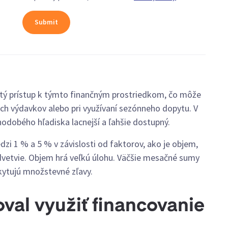
ý prístup k týmto finančným prostriedkom, čo môže
bých výdavkov alebo pri využívaní sezónneho dopytu. V
odobého hľadiska lacnejší a ľahšie dostupný.
zi 1 % a 5 % v závislosti od faktorov, ako je objem,
dvetvie. Objem hrá veľkú úlohu. Väčšie mesačné sumy
skytujú množstevné zľavy.
val využiť financovanie