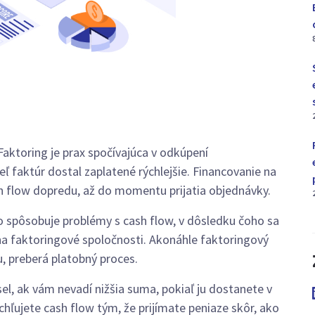
aktoring je prax spočívajúca v odkúpení
ľ faktúr dostal zaplatené rýchlejšie. Financovanie na
h flow dopredu, až do momentu prijatia objednávky.
o spôsobuje problémy s cash flow, v dôsledku čoho sa
na faktoringové spoločnosti. Akonáhle faktoringový
, preberá platobný proces.
l, ak vám nevadí nižšia suma, pokiaľ ju dostanete v
hľujete cash flow tým, že prijímate peniaze skôr, ako