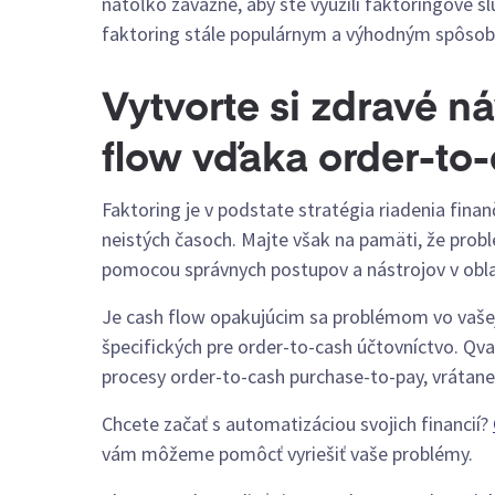
natoľko závažné, aby ste využili faktoringové 
faktoring stále populárnym a výhodným spôsobo
Vytvorte si zdravé n
flow vďaka order-to
Faktoring je v podstate stratégia riadenia finanč
neistých časoch. Majte však na pamäti, že probl
pomocou správnych postupov a nástrojov v obla
Je cash flow opakujúcim sa problémom vo vašej 
špecifických pre order-to-cash účtovníctvo. Qv
procesy order-to-cash purchase-to-pay, vrátane 
Chcete začať s automatizáciou svojich financií?
vám môžeme pomôcť vyriešiť vaše problémy.