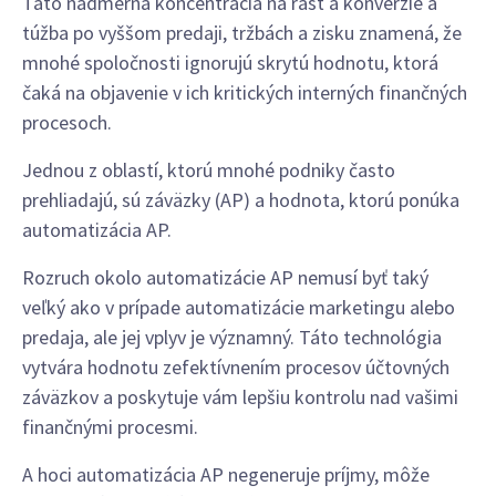
Táto nadmerná koncentrácia na rast a konverzie a
túžba po vyššom predaji, tržbách a zisku znamená, že
mnohé spoločnosti ignorujú skrytú hodnotu, ktorá
čaká na objavenie v ich kritických interných finančných
procesoch.
Jednou z oblastí, ktorú mnohé podniky často
prehliadajú, sú záväzky (AP) a hodnota, ktorú ponúka
automatizácia AP.
Rozruch okolo automatizácie AP nemusí byť taký
veľký ako v prípade automatizácie marketingu alebo
predaja, ale jej vplyv je významný. Táto technológia
vytvára hodnotu zefektívnením procesov účtovných
záväzkov a poskytuje vám lepšiu kontrolu nad vašimi
finančnými procesmi.
A hoci automatizácia AP negeneruje príjmy, môže