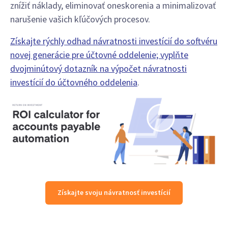
znížiť náklady, eliminovať oneskorenia a minimalizovať
narušenie vašich kľúčových procesov.
Získajte rýchly odhad návratnosti investícií do softvéru
novej generácie pre účtovné oddelenie; vyplňte
dvojminútový dotazník na výpočet návratnosti
investícií do účtovného oddelenia
.
Získajte svoju návratnosť investícií