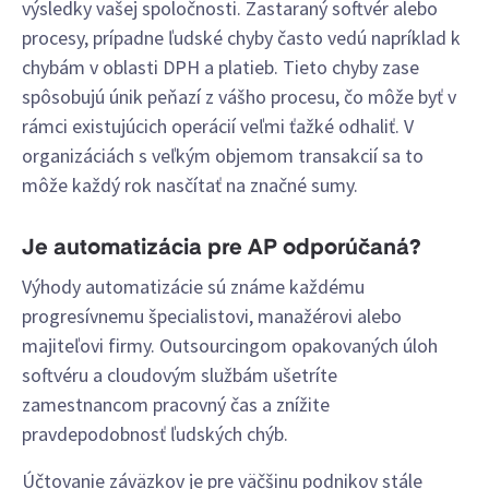
výsledky vašej spoločnosti. Zastaraný softvér alebo
procesy, prípadne ľudské chyby často vedú napríklad k
chybám v oblasti DPH a platieb. Tieto chyby zase
spôsobujú únik peňazí z vášho procesu, čo môže byť v
rámci existujúcich operácií veľmi ťažké odhaliť. V
organizáciách s veľkým objemom transakcií sa to
môže každý rok nasčítať na značné sumy.
Je automatizácia pre AP odporúčaná?
Výhody automatizácie sú známe každému
progresívnemu špecialistovi, manažérovi alebo
majiteľovi firmy. Outsourcingom opakovaných úloh
softvéru a cloudovým službám ušetríte
zamestnancom pracovný čas a znížite
pravdepodobnosť ľudských chýb.
Účtovanie záväzkov je pre väčšinu podnikov stále