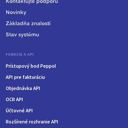
Kontaktujte podporu
Novinky
Základňa znalostí
Stav systému
FUNKCIE A API
Prístupový bod Peppol
API pre fakturáciu
Objednávka API
OCR API
Účtovné API
Rozšírené rozhranie API