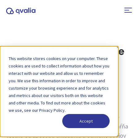
Transakcie, technológie
This website stores cookies on your computer. These
a trendy
cookies are used to collect information about how you
interact with our website and allow us to remember
you. We use this information in order to improve and
Kategória:
Dodržiavanie predpisov
customize your browsing experience and for analytics
and metrics about our visitors both on this website
Dodržiavanie predpisov v kontexte cloudu
and other media. To find out more about the cookies
znamená splnenie bezpečnostných,
we use, see our Privacy Policy.
súkromných a prevádzkových noriem, ktoré
Accept
očakávajú zákazníci a regulačné orgány. Zahŕňa
všetko od spôsobu ukladania a ochrany údajov