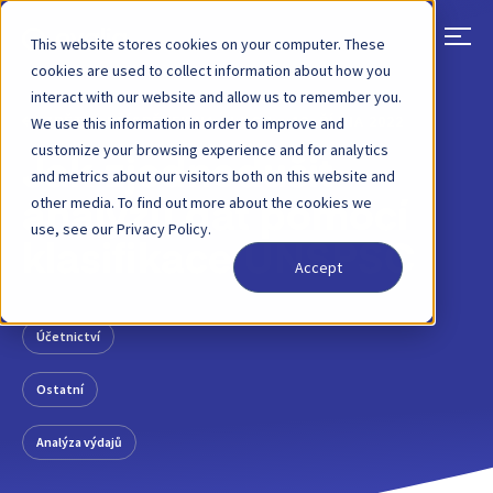
This website stores cookies on your computer. These
cookies are used to collect information about how you
interact with our website and allow us to remember you.
ZPĚT
PŘÍSPĚVEK NA BLOGU
13. ŘÍJNA 2022
We use this information in order to improve and
customize your browsing experience and for analytics
Jak zjednodušit
and metrics about our visitors both on this website and
other media. To find out more about the cookies we
analýzu dat pomocí
use, see our Privacy Policy.
klasifikace UNSPSC
Accept
Účetnictví
Ostatní
Analýza výdajů