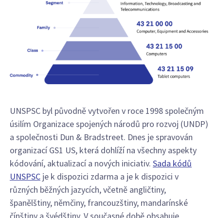
UNSPSC byl původně vytvořen v roce 1998 společným
úsilím Organizace spojených národů pro rozvoj (UNDP)
a společnosti Dun & Bradstreet. Dnes je spravován
organizací GS1 US, která dohlíží na všechny aspekty
kódování, aktualizací a nových iniciativ.
Sada kódů
UNSPSC
je k dispozici zdarma a je k dispozici v
různých běžných jazycích, včetně angličtiny,
španělštiny, němčiny, francouzštiny, mandarínské
čínštiny a švédštiny. V současné době obsahuje