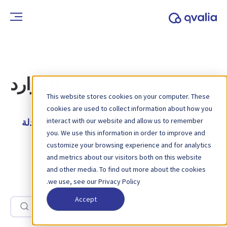
الموارد
This website stores cookies on your computer. These
cookies are used to collect information about how you
interact with our website and allow us to remember
جميع الأنواع
دراسات الحالة
الأدلة
you. We use this information in order to improve and
الأدوات
ندوات عبر الإنترنت
customize your browsing experience and for analytics
and metrics about our visitors both on this website
أوراق بيضاء
and other media. To find out more about the cookies
we use, see our Privacy Policy.
Accept
بحث