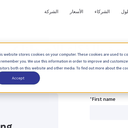
لول
الشركاء
الأسعار
الشركة
مة بالذكاء الاصطناعي 
is website stores cookies on your computer. These cookies are used to col
 remember you. We use this information in order to improve and customize
isitors both on this website and other media. To find out more about the coo
Accept
*
First name