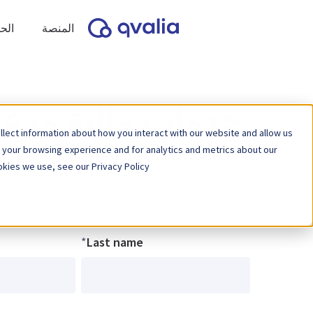
المنصة
الح
خدمات مالية مدعو
lect information about how you interact with our website and allow us
 your browsing experience and for analytics and metrics about our
kies we use, see our Privacy Policy.
*
Last name