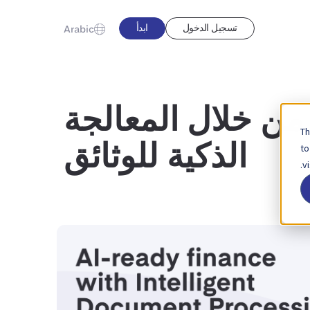
تسجيل الدخول
ابدأ
Arabic
من خلال المعالجة
Th
to
الذكية للوثائق
v