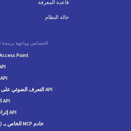
قاعدة المعرفة
حالة النظام
الخصائص وواجهة برمجة ا
Access Point
API الفوت
API الطلبات
API التعرف الضوئي على الحروف
API المحاسبة
API إثراء البيانات
خادم MCP الخاص بـ (Peppol)