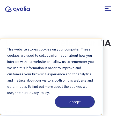
La finance prête pour l'IA
This website stores cookies on your computer. These
avec le traitement
cookies are used to collect information about how you
intelligent des
interact with our website and allow us to remember you.
We use this information in order to improve and
documents
customize your browsing experience and for analytics
and metrics about our visitors both on this website and
other media. To find out more about the cookies we
use, see our Privacy Policy.
Accept
First name
*