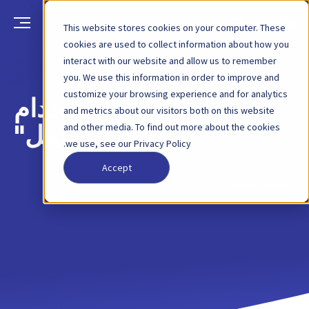
This website stores cookies on your computer. These
cookies are used to collect information about how you
interact with our website and allow us to remember
العودة
منشور مدونة
23 أغسطس 2023
you. We use this information in order to improve and
customize your browsing experience and for analytics
نظم رؤيتك باستخدام
and metrics about our visitors both on this website
and other media. To find out more about the cookies
"مساحات العمل"
we use, see our Privacy Policy.
Accept
تحديثات المنتجات