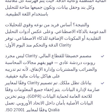
المالية المنظمة وعالية الدقة. حيث يتم فهرسة كل معاملة
وكل بند وحقل بيانات، وتكون جميعها متاحة للتحليل
باستخدام اللغة الطبيعية.
والنتيجة؟ أساس فريد من نوعه وقوي للتحليلات
المدعومة بالذكاء الاصطناعي. وعلى عكس أدوات التحليل
التقليدية أو المكونات الإضافية للذكاء الاصطناعي، توفر
Clarity الدقة والتحكم منذ اليوم الأول:
مصمم خصيصًا للقطاع المالي. Clarity ليس مجرد
روبوت دردشة عادي — فهو يفهم مجالات المحاسبة
والضرائب والمشتريات وإدارة الإنفاق، لأنه تم تدريبه
على هياكل بيانات مالية حقيقية.
بياناتك تظل ملكك. تم تصميم Clarity وفقًا لمعايير
صارمة لإدارة البيانات. يتم إخفاء جميع المعلومات وفقًا
للائحة العامة لحماية البيانات (GDPR)، ويتم تخزين
البيانات الأصلية بأمان داخل الاتحاد الأوروبي. تعمل
Qvalia وفقًا لمعايير ISO 27001.