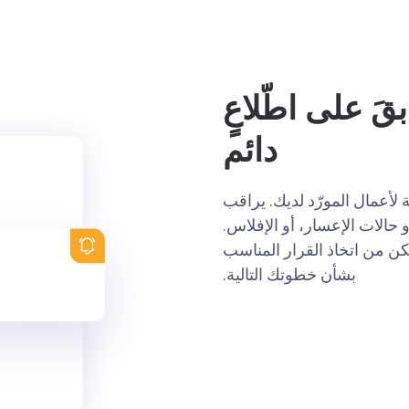
َ على اطّلاعٍ
دائم
 لأعمال المورّد لديك. يراقب
تماني، أو حالات الإعسار، أو الإفلاس.
ن من اتخاذ القرار المناسب
بشأن خطوتك التالية.