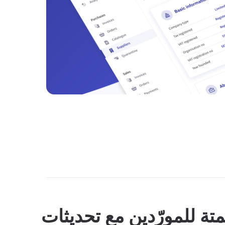
متة للمورّدين مع تحديثات