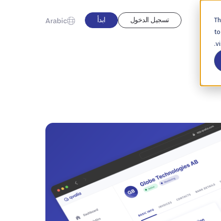
Th
تسجيل الدخول
ابدأ
Arabic
to
v