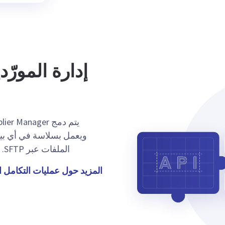
إدارة المورّ
الملفات عبر SFTP. استورد بياناتك الرئيسية أو ابدأ من الصفر مع Qvalia.
المزيد حول عمليات التكامل ا