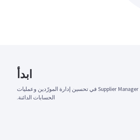
ابدأ
تواصَل معنا اليوم، وتعرّف على كيفية مساهمة Supplier Manager في تحسين إدارة المورّدين وعمليات
الحسابات الدائنة.