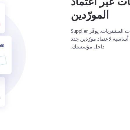
ات عبر اعتماد
المورّدين
عزّز مستوى التحكّم لديك وحسّن كفاءة عمليات المشتريات. يوفّر Supplier
أساسية لاعتماد مورّدين جدد
داخل مؤسستك.